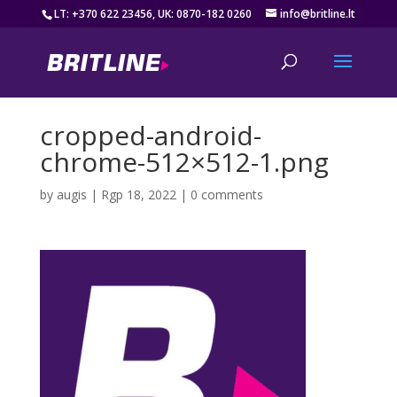
LT: +370 622 23456, UK: 0870-182 0260
info@britline.lt
cropped-android-
chrome-512×512-1.png
by
augis
|
Rgp 18, 2022
|
0 comments