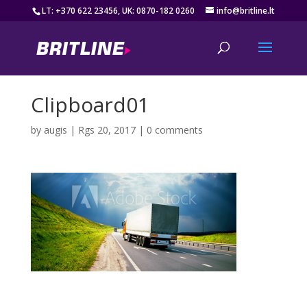
LT: +370 622 23456, UK: 0870-182 0260
info@britline.lt
Clipboard01
by
augis
|
Rgs 20, 2017
|
0 comments